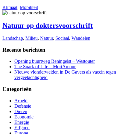
Klimaat
,
Mobiliteit
Natuur op doktersvoorschrift
Landschap
,
Milieu
,
Natuur
,
Sociaal
,
Wandelen
Recente berichten
Opening buurtweg Reningelst – Westouter
The Spark of Life – MortAmour
Nieuwe vlonderweiden in De Gavers als vaccin tegen
vergeetachtigheid
Categorieën
Arbeid
Defensie
Dieren
Economie
Energie
Erfgoed
Europa