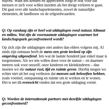
blijven. Want iets kennen en appreciëren zorgt er ook voor dat
mensen er zich voor willen inzetten als het dreigt verloren te gaan.
Dit gaat over alle landschapselementen, zowel de natuurlijke
elementen, de landbouw en de erfgoedwaarden.
Q: Op vandaag zijn er heel wat uitdagingen rond natuur, klimaat
en milieu. Wat zijn de voornaamste uitdagingen waarmee het
landschapspark geconfronteerd wordt?
Op zich zijn die uitdagingen niet anders dan elders volgens mij. Al
sinds zijn ontstaan heeft de
mens een grote invloed op zijn
omgeving uitgeoefend
. Iets wat de laatste honderd jaar enkel maar is
toegenomen. Als we iets willen doen voor de natuur – en daarmee
meteen ook voor onszelf, onze kinderen en kleinkinderen – dan
moeten we die
natuur rust, tijd en ruimte geven
. Hierbij mogen we
echter niet uit het oog verliezen dat
mensen ook behoeften hebben
,
zoals voedsel, ontspanning en ruimte om te werken en te wonen.
Het is net dit
evenwicht
vinden dat een grote uitdaging vormt.
Q: Worden de internationale partners met dezelfde uitdagingen
geconfronteerd?