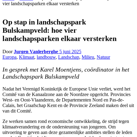
vier landschapsparken elkaar versterken
Op stap in landschapspark
Bulskampveld: hoe vier
landschapsparken elkaar versterken
Door
Jurgen Vanlerberghe
5 juni 2025
Europa
,
Klimaat
,
landbouw
,
Landschap
,
Milieu
,
Natuur
In gesprek met Karel Moentjens, coördinator in het
Landschapspark Bulskampveld
Nadat het Verenigd Koninkrijk de Europese Unie verliet, werd het
Comité van de Kanaalzone aan de Noordzee opgericht. Provincies
West- en Oost-Vlaanderen, de Departementen Nord en Pas-de-
Calais, het Graafschap Kent en de Provincie Zeeland maken deel uit
van dit Comité.
Ze werken samen rond economische ontwikkeling, de strijd tegen
klimaatverandering en de ondersteuning van jongeren. Om
uitvoering te geven aan deze gezamenlijke ambities stellen de leden