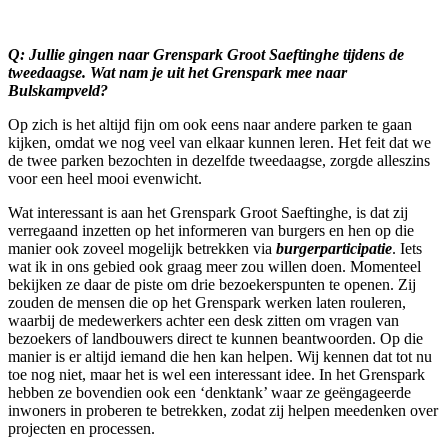
Q: Jullie gingen naar Grenspark Groot Saeftinghe tijdens de
tweedaagse. Wat nam je uit het Grenspark mee naar
Bulskampveld?
Op zich is het altijd fijn om ook eens naar andere parken te gaan
kijken, omdat we nog veel van elkaar kunnen leren. Het feit dat we
de twee parken bezochten in dezelfde tweedaagse, zorgde alleszins
voor een heel mooi evenwicht.
Wat interessant is aan het Grenspark Groot Saeftinghe, is dat zij
verregaand inzetten op het informeren van burgers en hen op die
manier ook zoveel mogelijk betrekken via
burgerparticipatie
. Iets
wat ik in ons gebied ook graag meer zou willen doen. Momenteel
bekijken ze daar de piste om drie bezoekerspunten te openen. Zij
zouden de mensen die op het Grenspark werken laten rouleren,
waarbij de medewerkers achter een desk zitten om vragen van
bezoekers of landbouwers direct te kunnen beantwoorden. Op die
manier is er altijd iemand die hen kan helpen. Wij kennen dat tot nu
toe nog niet, maar het is wel een interessant idee. In het Grenspark
hebben ze bovendien ook een ‘denktank’ waar ze geëngageerde
inwoners in proberen te betrekken, zodat zij helpen meedenken over
projecten en processen.