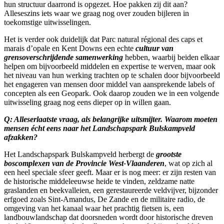
hun structuur daarrond is opgezet. Hoe pakken zij dit aan?
Alleseszins iets waar we graag nog over zouden bijleren in
toekomstige uitwisselingen.
Het is verder ook duidelijk dat Parc natural régional des caps et
marais d’opale en Kent Downs een echte
cultuur van
grensoverschrijdende samenwerking
hebben, waarbij beiden elkaar
helpen om bijvoorbeeld middelen en expertise te werven, maar ook
het niveau van hun werking trachten op te schalen door bijvoorbeeld
het engageren van mensen door middel van aansprekende labels of
concepten als een Geopark. Ook daarop zouden we in een volgende
uitwisseling graag nog eens dieper op in willen gaan.
Q: Alleserlaatste vraag, als belangrijke uitsmijter. Waarom moeten
mensen écht eens naar het Landschapspark Bulskampveld
afzakken?
Het Landschapspark Bulskampveld herbergt de
grootste
boscomplexen van de Provincie West-Vlaanderen
, wat op zich al
een heel speciale sfeer geeft. Maar er is nog meer: er zijn resten van
de historische middeleeuwse heide te vinden, zeldzame natte
graslanden en beekvalleien, een gerestaureerde veldvijver, bijzonder
erfgoed zoals Sint-Amandus, De Zande en de militaire radio, de
omgeving van het kanaal waar het prachtig fietsen is, een
landbouwlandschap dat doorsneden wordt door historische dreven