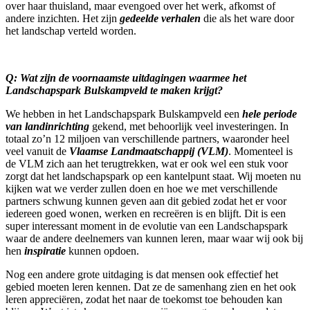
over haar thuisland, maar evengoed over het werk, afkomst of
andere inzichten. Het zijn
gedeelde verhalen
die als het ware door
het landschap verteld worden.
Q: Wat zijn de voornaamste uitdagingen waarmee het
Landschapspark Bulskampveld te maken krijgt?
We hebben in het Landschapspark Bulskampveld een
hele periode
van landinrichting
gekend, met behoorlijk veel investeringen. In
totaal zo’n 12 miljoen van verschillende partners, waaronder heel
veel vanuit de
Vlaamse Landmaatschappij (VLM)
. Momenteel is
de VLM zich aan het terugtrekken, wat er ook wel een stuk voor
zorgt dat het landschapspark op een kantelpunt staat. Wij moeten nu
kijken wat we verder zullen doen en hoe we met verschillende
partners schwung kunnen geven aan dit gebied zodat het er voor
iedereen goed wonen, werken en recreëren is en blijft. Dit is een
super interessant moment in de evolutie van een Landschapspark
waar de andere deelnemers van kunnen leren, maar waar wij ook bij
hen
inspiratie
kunnen opdoen.
Nog een andere grote uitdaging is dat mensen ook effectief het
gebied moeten leren kennen. Dat ze de samenhang zien en het ook
leren appreciëren, zodat het naar de toekomst toe behouden kan