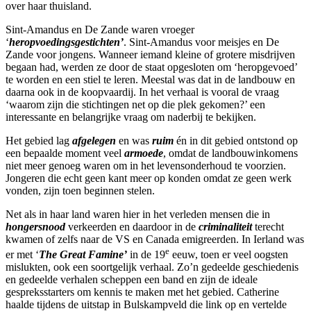
over haar thuisland.
Sint-Amandus en De Zande waren vroeger
‘
heropvoedingsgestichten’
. Sint-Amandus voor meisjes en De
Zande voor jongens. Wanneer iemand kleine of grotere misdrijven
begaan had, werden ze door de staat opgesloten om ‘heropgevoed’
te worden en een stiel te leren. Meestal was dat in de landbouw en
daarna ook in de koopvaardij. In het verhaal is vooral de vraag
‘waarom zijn die stichtingen net op die plek gekomen?’ een
interessante en belangrijke vraag om naderbij te bekijken.
Het gebied lag
afgelegen
en was
ruim
én in dit gebied ontstond op
een bepaalde moment veel
armoede
, omdat de landbouwinkomens
niet meer genoeg waren om in het levensonderhoud te voorzien.
Jongeren die echt geen kant meer op konden omdat ze geen werk
vonden, zijn toen beginnen stelen.
Net als in haar land waren hier in het verleden mensen die in
hongersnood
verkeerden en daardoor in de
criminaliteit
terecht
kwamen of zelfs naar de VS en Canada emigreerden. In Ierland was
e
er met ‘
The Great Famine’
in de 19
eeuw, toen er veel oogsten
mislukten, ook een soortgelijk verhaal. Zo’n gedeelde geschiedenis
en gedeelde verhalen scheppen een band en zijn de ideale
gespreksstarters om kennis te maken met het gebied. Catherine
haalde tijdens de uitstap in Bulskampveld die link op en vertelde