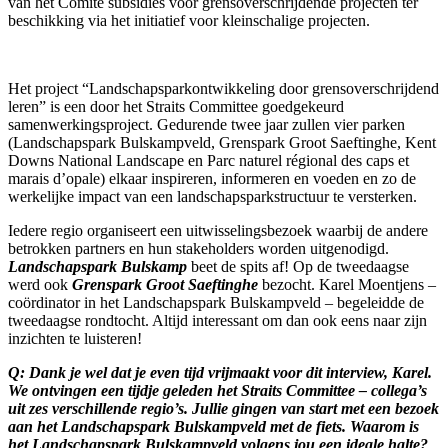
van het Comité subsidies voor grensoverschrijdende projecten ter
beschikking via het initiatief voor kleinschalige projecten.
Het project “Landschapsparkontwikkeling door grensoverschrijdend
leren” is een door het Straits Committee goedgekeurd
samenwerkingsproject. Gedurende twee jaar zullen vier parken
(Landschapspark Bulskampveld, Grenspark Groot Saeftinghe, Kent
Downs National Landscape en Parc naturel régional des caps et
marais d’opale) elkaar inspireren, informeren en voeden en zo de
werkelijke impact van een landschapsparkstructuur te versterken.
Iedere regio organiseert een uitwisselingsbezoek waarbij de andere
betrokken partners en hun stakeholders worden uitgenodigd.
Landschapspark Bulskamp
beet de spits af! Op de tweedaagse
werd ook
Grenspark Groot Saeftinghe
bezocht. Karel Moentjens –
coördinator in het Landschapspark Bulskampveld – begeleidde de
tweedaagse rondtocht. Altijd interessant om dan ook eens naar zijn
inzichten te luisteren!
Q: Dank je wel dat je even tijd vrijmaakt voor dit interview, Karel.
We ontvingen een tijdje geleden het Straits Committee – collega’s
uit zes verschillende regio’s. Jullie gingen van start met een bezoek
aan het Landschapspark Bulskampveld met de fiets. Waarom is
het Landschapspark Bulskampveld volgens jou een ideale halte?