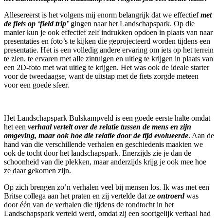
Allesereerst is het volgens mij enorm belangrijk dat we effectief
met
de fiets op ‘field trip’
gingen naar het Landschapspark. Op die
manier kun je ook effectief zelf indrukken opdoen in plaats van naar
presentaties en foto’s te kijken die geprojecteerd worden tijdens een
presentatie. Het is een volledig andere ervaring om iets op het terrein
te zien, te ervaren met alle zintuigen en uitleg te krijgen in plaats van
een 2D-foto met wat uitleg te krijgen. Het was ook de ideale starter
voor de tweedaagse, want de uitstap met de fiets zorgde meteen
voor een goede sfeer.
Het Landschapspark Bulskampveld is een goede eerste halte omdat
het een
verhaal vertelt over de relatie tussen de mens en zijn
omgeving, maar ook hoe die relatie door de tijd evolueerde
. Aan de
hand van die verschillende verhalen en geschiedenis maakten we
ook de tocht door het landschapspark. Enerzijds zie je dan de
schoonheid van die plekken, maar anderzijds krijg je ook mee hoe
ze daar gekomen zijn.
Op zich brengen zo’n verhalen veel bij mensen los. Ik was met een
Britse collega aan het praten en zij vertelde dat ze
ontroerd
was
door één van de verhalen die tijdens de rondtocht in het
Landschapspark verteld werd, omdat zij een soortgelijk verhaal had