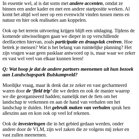
In essentie wel, al is dat soms met
andere accenten
, omdat ze
binnen een ander kader en met een andere startpositie werken. Al
komt het altijd wel neer op een evenwicht vinden tussen mens en
natuur en hier ook realisaties aan koppelen.
Ook op het terrein uitvoering krijgen blijft een uitdaging. Tijdens de
komende uitwisselingen gaan we dieper in op verschillende
deelfacetten hiervan, zoals
participatie en draagvlak creëren
. Hoe
betrek je mensen? Wat is het belang van ruimtelijke planning? Het
zijn vragen waar geen pasklaar antwoord op is, maar waar we zeker
en vast wel veel van elkaar kunnen leren!
Q: Wat hoop je dat de andere partners meenemen uit hun bezoek
aan Landschapspark Bulskampveld?
Moeilijke vraag, maar ik denk dat ze zeker en vast gecharmeerd
waren door
de ‘field trip’
die we deden en ook de manier waarop
we die georganiseerd hadden; namelijk met de fiets om het
landschap te verkennen en aan de hand van verhalen om het
landschap te duiden. Het
gebruik maken van verhalen
sprak hen
alleszins aan en kon ook op veel lof rekenen.
Ook de
investeringen
die in het gebied gedaan werden, onder
andere door de VLM, zijn wel zaken die ze volgens mij zeker en
vast zullen meenemen.